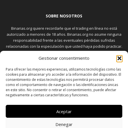
SOBRE NOSOTROS
Binarias.org quiere recordarle que el trading en línea no está
autorizado a menores de 18 años. Binarias.org no asume ninguna
responsabilidad frente a las eventuales pérdidas sufridas
relacionadas con la especulación que usted haya podido practicar.
El trading en el mercado de opciones binarias implica riesgos
Gestionar consentimiento
elevados. Usted debe conocer y aceptar estos riesgos, que
aparecen detallados en la sección "Advertencia", antes de realizar
Para ofrecer las mejores experiencias, utilizamos tecnologías como las
transacciones bursátiles.
cookies para almacenar y/o acceder a la información del dispositivo. El
consentimiento de estas tecnologías nos permitirá procesar datos
como el comportamiento de navegación o las identificaciones únicas
en este sitio. No consentir o retirar el consentimiento, puede afectar
SÍGUENOS
negativamente a ciertas características y funciones.
Aceptar
Denegar