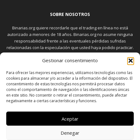
SOBRE NOSOTROS
Binarias.org quiere recordarle que el trading en línea no está
autorizado a menores de 18 años. Binarias.org no asume ninguna
responsabilidad frente a las eventuales pérdidas sufridas
relacionadas con la especulación que usted haya podido practicar.
El trading en el mercado de opciones binarias implica riesgos
Gestionar consentimiento
elevados. Usted debe conocer y aceptar estos riesgos, que
aparecen detallados en la sección "Advertencia", antes de realizar
Para ofrecer las mejores experiencias, utilizamos tecnologías como las
transacciones bursátiles.
cookies para almacenar y/o acceder a la información del dispositivo. El
consentimiento de estas tecnologías nos permitirá procesar datos
como el comportamiento de navegación o las identificaciones únicas
en este sitio. No consentir o retirar el consentimiento, puede afectar
SÍGUENOS
negativamente a ciertas características y funciones.
Aceptar
Denegar
SOBRE NOSOTROS
POLÍTICA DE PRIVACIDAD
CONTACTO