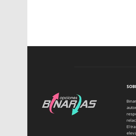
SOB
Binar
auto
resp
rela
El tr
elev