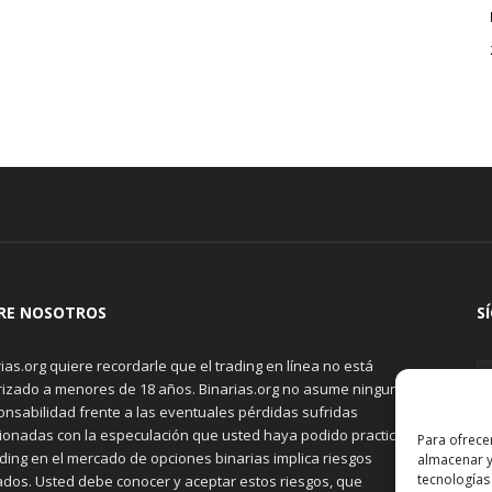
RE NOSOTROS
S
ias.org quiere recordarle que el trading en línea no está
rizado a menores de 18 años. Binarias.org no asume ninguna
onsabilidad frente a las eventuales pérdidas sufridas
cionadas con la especulación que usted haya podido practicar.
Para ofrece
ading en el mercado de opciones binarias implica riesgos
almacenar y
tecnologías
ados. Usted debe conocer y aceptar estos riesgos, que