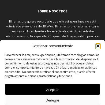
SOBRE NOSOTROS
Binarias.org quiere recordarle que el trading en línea no está
autorizado a menores de 18 años. Binarias.org no asume ninguna
responsabilidad frente a las eventuales pérdidas sufridas
relacionadas con la especulación que usted haya podido practicar.
El trading en el mercado de opciones binarias implica riesgos
Gestionar consentimiento
elevados. Usted debe conocer y aceptar estos riesgos, que
aparecen detallados en la sección "Advertencia", antes de realizar
Para ofrecer las mejores experiencias, utilizamos tecnologías como las
transacciones bursátiles.
cookies para almacenar y/o acceder a la información del dispositivo. El
consentimiento de estas tecnologías nos permitirá procesar datos
como el comportamiento de navegación o las identificaciones únicas
en este sitio. No consentir o retirar el consentimiento, puede afectar
SÍGUENOS
negativamente a ciertas características y funciones.
Aceptar
Denegar
SOBRE NOSOTROS
POLÍTICA DE PRIVACIDAD
CONTACTO