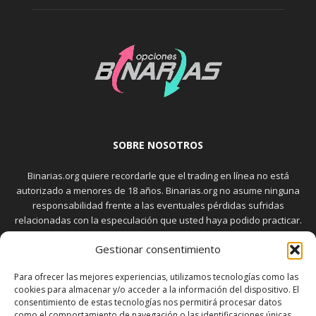
SOBRE NOSOTROS
Binarias.org quiere recordarle que el trading en línea no está
autorizado a menores de 18 años. Binarias.org no asume ninguna
responsabilidad frente a las eventuales pérdidas sufridas
relacionadas con la especulación que usted haya podido practicar.
El trading en el mercado de opciones binarias implica riesgos
Gestionar consentimiento
elevados. Usted debe conocer y aceptar estos riesgos, que
aparecen detallados en la sección "Advertencia", antes de realizar
Para ofrecer las mejores experiencias, utilizamos tecnologías como las
transacciones bursátiles.
cookies para almacenar y/o acceder a la información del dispositivo. El
consentimiento de estas tecnologías nos permitirá procesar datos
como el comportamiento de navegación o las identificaciones únicas