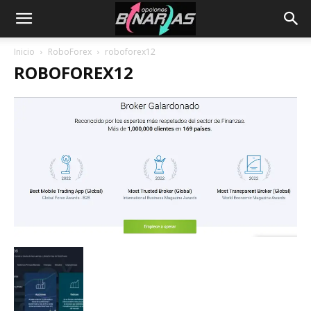
Inicio
RoboForex
roboforex12
ROBOFOREX12