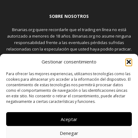
SOBRE NOSOTROS
Binarias.org quiere recordarle que el trading en línea no está
autorizado a menores de 18 años. Binarias.org no asume ninguna
responsabilidad frente a las eventuales pérdidas sufridas
relacionadas con la especulación que usted haya podido practicar.
El trading en el mercado de opciones binarias implica riesgos
Gestionar consentimiento
elevados. Usted debe conocer y aceptar estos riesgos, que
aparecen detallados en la sección "Advertencia", antes de realizar
Para ofrecer las mejores experiencias, utilizamos tecnologías como las
transacciones bursátiles.
cookies para almacenar y/o acceder a la información del dispositivo. El
consentimiento de estas tecnologías nos permitirá procesar datos
como el comportamiento de navegación o las identificaciones únicas
en este sitio. No consentir o retirar el consentimiento, puede afectar
SÍGUENOS
negativamente a ciertas características y funciones.
Aceptar
Denegar