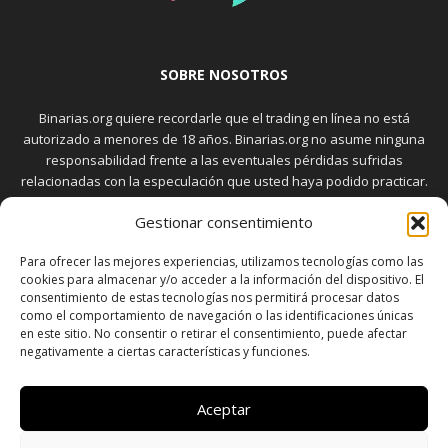
SOBRE NOSOTROS
Binarias.org quiere recordarle que el trading en línea no está
autorizado a menores de 18 años. Binarias.org no asume ninguna
responsabilidad frente a las eventuales pérdidas sufridas
relacionadas con la especulación que usted haya podido practicar.
El trading en el mercado de opciones binarias implica riesgos
Gestionar consentimiento
elevados. Usted debe conocer y aceptar estos riesgos, que
aparecen detallados en la sección "Advertencia", antes de realizar
Para ofrecer las mejores experiencias, utilizamos tecnologías como las
transacciones bursátiles.
cookies para almacenar y/o acceder a la información del dispositivo. El
consentimiento de estas tecnologías nos permitirá procesar datos
como el comportamiento de navegación o las identificaciones únicas
en este sitio. No consentir o retirar el consentimiento, puede afectar
SÍGUENOS
negativamente a ciertas características y funciones.
Aceptar