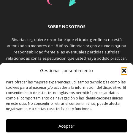
SOBRE NOSOTROS
Binarias.org quiere recordarle que el trading en línea no está
autorizado a menores de 18 años. Binarias.org no asume ninguna
responsabilidad frente a las eventuales pérdidas sufridas
relacionadas con la especulación que usted haya podido practicar.
El trading en el mercado de opciones binarias implica riesgos
Gestionar consentimiento
elevados. Usted debe conocer y aceptar estos riesgos, que
aparecen detallados en la sección "Advertencia", antes de realizar
Para ofrecer las mejores experiencias, utilizamos tecnologías como las
transacciones bursátiles.
cookies para almacenar y/o acceder a la información del dispositivo. El
consentimiento de estas tecnologías nos permitirá procesar datos
como el comportamiento de navegación o las identificaciones únicas
en este sitio. No consentir o retirar el consentimiento, puede afectar
SÍGUENOS
negativamente a ciertas características y funciones.
Aceptar