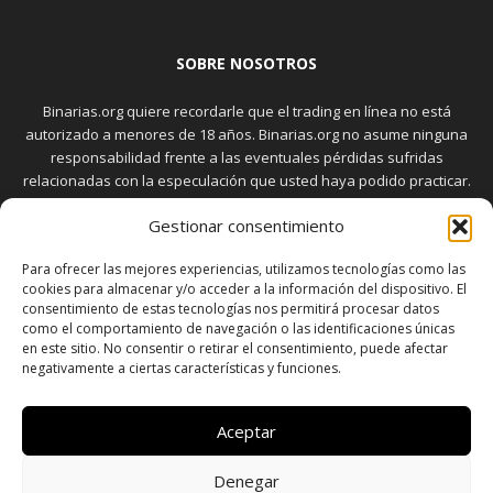
SOBRE NOSOTROS
Binarias.org quiere recordarle que el trading en línea no está
autorizado a menores de 18 años. Binarias.org no asume ninguna
responsabilidad frente a las eventuales pérdidas sufridas
relacionadas con la especulación que usted haya podido practicar.
El trading en el mercado de opciones binarias implica riesgos
Gestionar consentimiento
elevados. Usted debe conocer y aceptar estos riesgos, que
aparecen detallados en la sección "Advertencia", antes de realizar
Para ofrecer las mejores experiencias, utilizamos tecnologías como las
transacciones bursátiles.
cookies para almacenar y/o acceder a la información del dispositivo. El
consentimiento de estas tecnologías nos permitirá procesar datos
como el comportamiento de navegación o las identificaciones únicas
en este sitio. No consentir o retirar el consentimiento, puede afectar
SÍGUENOS
negativamente a ciertas características y funciones.
Aceptar
Denegar