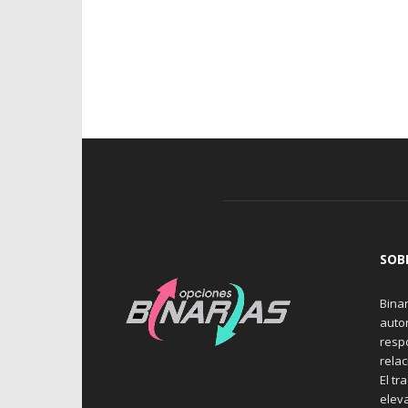
SOB
Binar
auto
resp
rela
El tr
elev