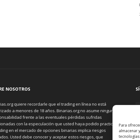
RE NOSOTROS
S
ias.org quiere recordarle que el trading en línea no está
rizado a menores de 18 años. Binarias.org no asume ninguna
onsabilidad frente a las eventuales pérdidas sufridas
cionadas con la especulación que usted haya podido practicar.
Para ofrece
ading en el mercado de opciones binarias implica riesgos
almacenar y
tecnologías
ados. Usted debe conocer y aceptar estos riesgos, que