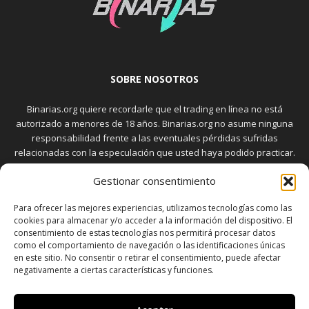
SOBRE NOSOTROS
Binarias.org quiere recordarle que el trading en línea no está
autorizado a menores de 18 años. Binarias.org no asume ninguna
responsabilidad frente a las eventuales pérdidas sufridas
relacionadas con la especulación que usted haya podido practicar.
El trading en el mercado de opciones binarias implica riesgos
Gestionar consentimiento
elevados. Usted debe conocer y aceptar estos riesgos, que
aparecen detallados en la sección "Advertencia", antes de realizar
Para ofrecer las mejores experiencias, utilizamos tecnologías como las
transacciones bursátiles.
cookies para almacenar y/o acceder a la información del dispositivo. El
consentimiento de estas tecnologías nos permitirá procesar datos
como el comportamiento de navegación o las identificaciones únicas
en este sitio. No consentir o retirar el consentimiento, puede afectar
SÍGUENOS
negativamente a ciertas características y funciones.