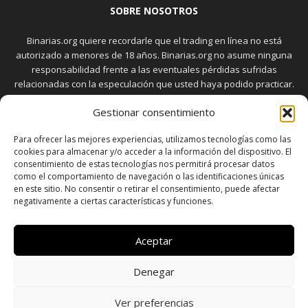
SOBRE NOSOTROS
Binarias.org quiere recordarle que el trading en línea no está
autorizado a menores de 18 años. Binarias.org no asume ninguna
responsabilidad frente a las eventuales pérdidas sufridas
relacionadas con la especulación que usted haya podido practicar.
El trading en el mercado de opciones binarias implica riesgos
Gestionar consentimiento
elevados. Usted debe conocer y aceptar estos riesgos, que
aparecen detallados en la sección "Advertencia", antes de realizar
Para ofrecer las mejores experiencias, utilizamos tecnologías como las
transacciones bursátiles.
cookies para almacenar y/o acceder a la información del dispositivo. El
consentimiento de estas tecnologías nos permitirá procesar datos
como el comportamiento de navegación o las identificaciones únicas
en este sitio. No consentir o retirar el consentimiento, puede afectar
SÍGUENOS
negativamente a ciertas características y funciones.
Aceptar
Denegar
SOBRE NOSOTROS
POLÍTICA DE PRIVACIDAD
CONTACTO
DISCLAIMER
SITEMAP
POLÍTICA DE COOKIES (UE)
Ver preferencias