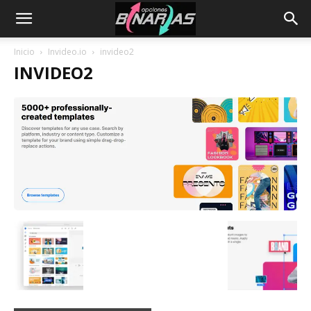
Inicio
Invideo.io
invideo2
INVIDEO2