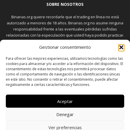
SOBRE NOSOTROS
Binarias.org quiere recordarle que el trading en línea no está
autorizado a menores de 18 años. Binarias.org no asume ninguna
responsabilidad frente a las eventuales pérdidas sufridas
relacionadas con la especulación que usted haya podido practicar.
El trading en el mercado de opciones binarias implica riesgos
Gestionar consentimiento
elevados. Usted debe conocer y aceptar estos riesgos, que
aparecen detallados en la sección "Advertencia", antes de realizar
Para ofrecer las mejores experiencias, utilizamos tecnologías como las
transacciones bursátiles.
cookies para almacenar y/o acceder a la información del dispositivo. El
consentimiento de estas tecnologías nos permitirá procesar datos
como el comportamiento de navegación o las identificaciones únicas
en este sitio. No consentir o retirar el consentimiento, puede afectar
SÍGUENOS
negativamente a ciertas características y funciones.
Aceptar
Denegar
SOBRE NOSOTROS
POLÍTICA DE PRIVACIDAD
CONTACTO
DISCLAIMER
SITEMAP
POLÍTICA DE COOKIES (UE)
Ver preferencias