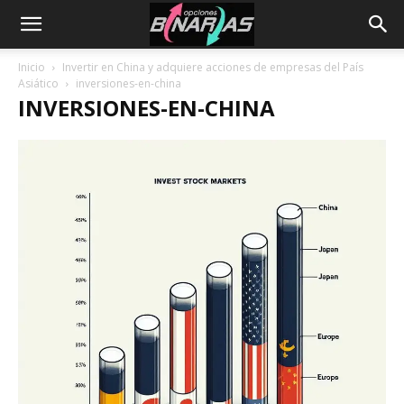
Inicio
Invertir en China y adquiere acciones de empresas del País
Asiático
inversiones-en-china
INVERSIONES-EN-CHINA