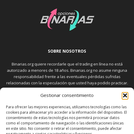
SOBRE NOSOTROS
Binarias.org quiere recordarle que el trading en línea no está
autorizado a menores de 18 años. Binarias.org no asume ninguna
responsabilidad frente a las eventuales pérdidas sufridas
relacionadas con la especulación que usted haya podido practicar.
El trading en el mercado de opciones binarias implica riesgos
Gestionar consentimiento
elevados. Usted debe conocer y aceptar estos riesgos, que
aparecen detallados en la sección "Advertencia", antes de realizar
Para ofrecer las mejores experiencias, utilizamos tecnologías como las
transacciones bursátiles.
cookies para almacenar y/o acceder a la información del dispositivo. El
consentimiento de estas tecnologías nos permitirá procesar datos
como el comportamiento de navegación o las identificaciones únicas
en este sitio. No consentir o retirar el consentimiento, puede afectar
SÍGUENOS
negativamente a ciertas características y funciones.