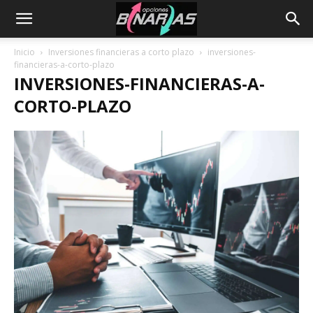
Inicio
Inversiones financieras a corto plazo
inversiones-
financieras-a-corto-plazo
INVERSIONES-FINANCIERAS-A-
CORTO-PLAZO