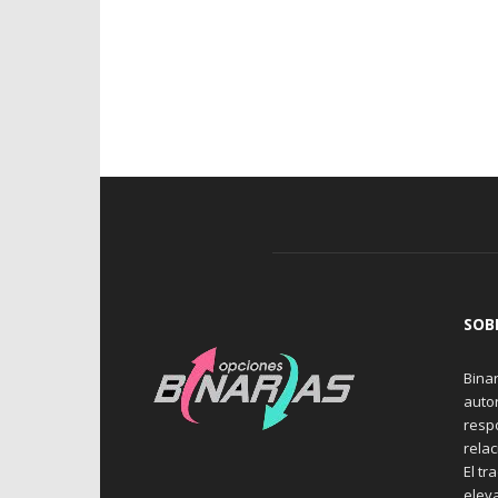
SOB
Binar
auto
resp
rela
El tr
elev