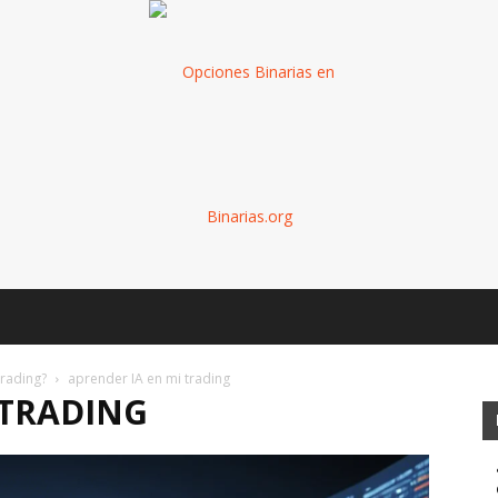
Binarias
 trading?
aprender IA en mi trading
 TRADING