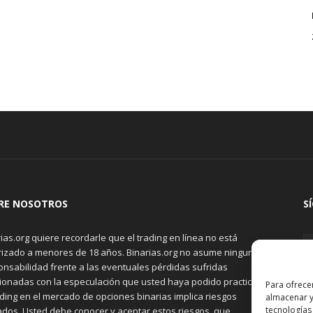
RE NOSOTROS
S
ias.org quiere recordarle que el trading en línea no está
rizado a menores de 18 años. Binarias.org no asume ninguna
onsabilidad frente a las eventuales pérdidas sufridas
cionadas con la especulación que usted haya podido practicar.
Para ofrece
ading en el mercado de opciones binarias implica riesgos
almacenar y
tecnologías
ados. Usted debe conocer y aceptar estos riesgos, que