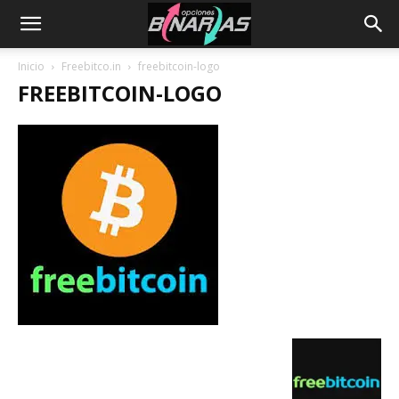
Inicio
Freebitco.in
freebitcoin-logo
FREEBITCOIN-LOGO