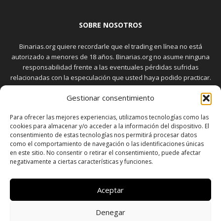
SOBRE NOSOTROS
Binarias.org quiere recordarle que el trading en línea no está
autorizado a menores de 18 años. Binarias.org no asume ninguna
responsabilidad frente a las eventuales pérdidas sufridas
relacionadas con la especulación que usted haya podido practicar.
El trading en el mercado de opciones binarias implica riesgos
Gestionar consentimiento
elevados. Usted debe conocer y aceptar estos riesgos, que
aparecen detallados en la sección "Advertencia", antes de realizar
Para ofrecer las mejores experiencias, utilizamos tecnologías como las
transacciones bursátiles.
cookies para almacenar y/o acceder a la información del dispositivo. El
consentimiento de estas tecnologías nos permitirá procesar datos
como el comportamiento de navegación o las identificaciones únicas
en este sitio. No consentir o retirar el consentimiento, puede afectar
SÍGUENOS
negativamente a ciertas características y funciones.
Aceptar
Denegar
SOBRE NOSOTROS
POLÍTICA DE PRIVACIDAD
CONTACTO