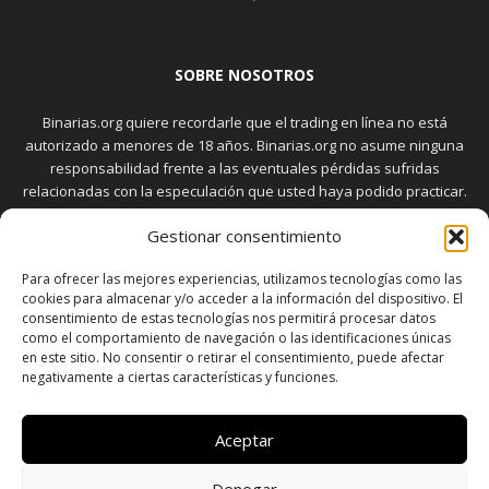
SOBRE NOSOTROS
Binarias.org quiere recordarle que el trading en línea no está
autorizado a menores de 18 años. Binarias.org no asume ninguna
responsabilidad frente a las eventuales pérdidas sufridas
relacionadas con la especulación que usted haya podido practicar.
El trading en el mercado de opciones binarias implica riesgos
Gestionar consentimiento
elevados. Usted debe conocer y aceptar estos riesgos, que
aparecen detallados en la sección "Advertencia", antes de realizar
Para ofrecer las mejores experiencias, utilizamos tecnologías como las
transacciones bursátiles.
cookies para almacenar y/o acceder a la información del dispositivo. El
consentimiento de estas tecnologías nos permitirá procesar datos
como el comportamiento de navegación o las identificaciones únicas
en este sitio. No consentir o retirar el consentimiento, puede afectar
SÍGUENOS
negativamente a ciertas características y funciones.
Aceptar
Denegar