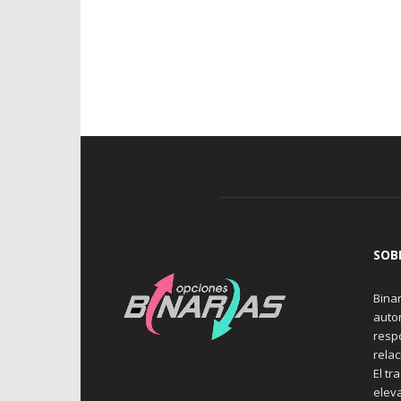
SOB
Binar
auto
resp
rela
El tr
elev