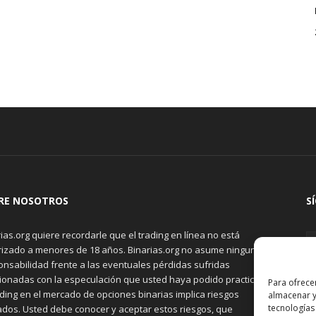
RE NOSOTROS
S
ias.org quiere recordarle que el trading en línea no está
rizado a menores de 18 años. Binarias.org no asume ninguna
onsabilidad frente a las eventuales pérdidas sufridas
cionadas con la especulación que usted haya podido practicar.
Para ofrece
ading en el mercado de opciones binarias implica riesgos
almacenar y
tecnologías
ados. Usted debe conocer y aceptar estos riesgos, que