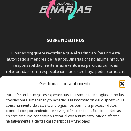
SOBRE NOSOTROS
Binarias.org quiere recordarle que el trading en línea no está
autorizado a menores de 18 años. Binarias.org no asume ninguna
responsabilidad frente a las eventuales pérdidas sufridas
relacionadas con la especulación que usted haya podido practicar.
El trading en el mercado de opciones binarias implica riesgos
Gestionar consentimiento
elevados. Usted debe conocer y aceptar estos riesgos, que
aparecen detallados en la sección "Advertencia", antes de realizar
Para ofrecer las mejores experiencias, utilizamos tecnologías como las
transacciones bursátiles.
cookies para almacenar y/o acceder a la información del dispositivo. El
consentimiento de estas tecnologías nos permitirá procesar datos
como el comportamiento de navegación o las identificaciones únicas
en este sitio. No consentir o retirar el consentimiento, puede afectar
SÍGUENOS
negativamente a ciertas características y funciones.