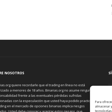
RE NOSOTROS
S
ias.org quiere recordarle que el trading en línea no está
rizado a menores de 18 años. Binarias.org no asume ninguna
onsabilidad frente a las eventuales pérdidas sufridas
cionadas con la especulación que usted haya podido practicar.
Para ofrece
ading en el mercado de opciones binarias implica riesgos
almacenar y
tecnologías
ados. Usted debe conocer y aceptar estos riesgos, que