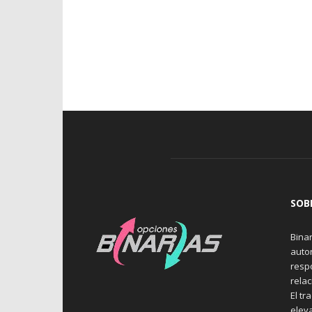
SOB
Binar
auto
resp
rela
El tr
elev