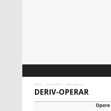
Inicio
Deriv.com
deriv-operar
DERIV-OPERAR