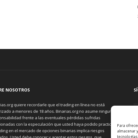
RE NOSOTROS
S
ias.org quiere recordarle que el trading en línea no está
rizado a menores de 18 años. Binarias.org no asume ninguna
onsabilidad frente a las eventuales pérdidas sufridas
cionadas con la especulación que usted haya podido practicar.
Para ofrece
ading en el mercado de opciones binarias implica riesgos
almacenar y
tecnologías
ados. Usted debe conocer y aceptar estos riesgos, que