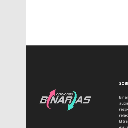
SOB
Binar
auto
resp
rela
El tr
elev