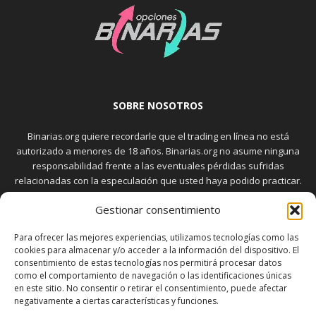
SOBRE NOSOTROS
Binarias.org quiere recordarle que el trading en línea no está
autorizado a menores de 18 años. Binarias.org no asume ninguna
responsabilidad frente a las eventuales pérdidas sufridas
relacionadas con la especulación que usted haya podido practicar.
El trading en el mercado de opciones binarias implica riesgos
Gestionar consentimiento
elevados. Usted debe conocer y aceptar estos riesgos, que
aparecen detallados en la sección "Advertencia", antes de realizar
Para ofrecer las mejores experiencias, utilizamos tecnologías como las
transacciones bursátiles.
cookies para almacenar y/o acceder a la información del dispositivo. El
consentimiento de estas tecnologías nos permitirá procesar datos
como el comportamiento de navegación o las identificaciones únicas
en este sitio. No consentir o retirar el consentimiento, puede afectar
SÍGUENOS
negativamente a ciertas características y funciones.