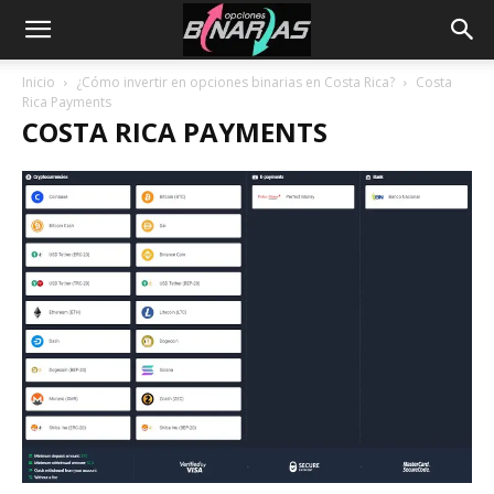
Inicio
¿Cómo invertir en opciones binarias en Costa Rica?
Costa
Rica Payments
COSTA RICA PAYMENTS