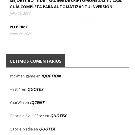
MEJORES BOTS DE TRADING DE CRIPTOMONEDAS EN 2026:
GUÍA COMPLETA PARA AUTOMATIZAR TU INVERSIÓN
julio 21, 2026
PU PRIME
junio 28, 2026
ULTIMOS COMENTARIOS
IQOPTION
stickman game
en
QUOTEX
Hastr1
en
IQCENT
YaarWin
en
QUOTEX
Gabriela Ávila Pérez
en
QUOTEX
Gabriel Vedia
en