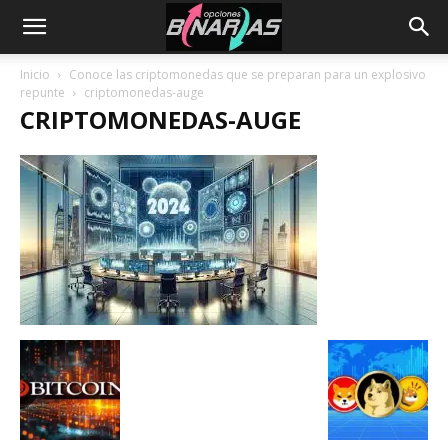
Inicio
Conoce las criptomonedas que se preparan para un explosivo
repunte
criptomonedas-auge
CRIPTOMONEDAS-AUGE