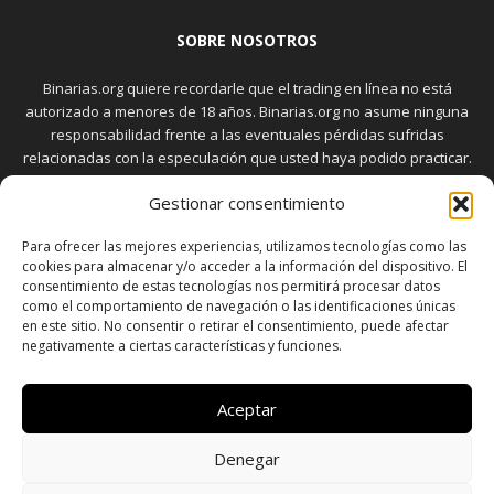
SOBRE NOSOTROS
Binarias.org quiere recordarle que el trading en línea no está
autorizado a menores de 18 años. Binarias.org no asume ninguna
responsabilidad frente a las eventuales pérdidas sufridas
relacionadas con la especulación que usted haya podido practicar.
El trading en el mercado de opciones binarias implica riesgos
Gestionar consentimiento
elevados. Usted debe conocer y aceptar estos riesgos, que
aparecen detallados en la sección "Advertencia", antes de realizar
Para ofrecer las mejores experiencias, utilizamos tecnologías como las
transacciones bursátiles.
cookies para almacenar y/o acceder a la información del dispositivo. El
consentimiento de estas tecnologías nos permitirá procesar datos
como el comportamiento de navegación o las identificaciones únicas
en este sitio. No consentir o retirar el consentimiento, puede afectar
SÍGUENOS
negativamente a ciertas características y funciones.
Aceptar
Denegar
SOBRE NOSOTROS
POLÍTICA DE PRIVACIDAD
CONTACTO