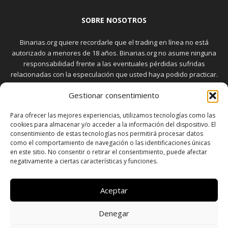
SOBRE NOSOTROS
Binarias.org quiere recordarle que el trading en línea no está
autorizado a menores de 18 años. Binarias.org no asume ninguna
responsabilidad frente a las eventuales pérdidas sufridas
relacionadas con la especulación que usted haya podido practicar.
El trading en el mercado de opciones binarias implica riesgos
Gestionar consentimiento
elevados. Usted debe conocer y aceptar estos riesgos, que
aparecen detallados en la sección "Advertencia", antes de realizar
Para ofrecer las mejores experiencias, utilizamos tecnologías como las
transacciones bursátiles.
cookies para almacenar y/o acceder a la información del dispositivo. El
consentimiento de estas tecnologías nos permitirá procesar datos
como el comportamiento de navegación o las identificaciones únicas
en este sitio. No consentir o retirar el consentimiento, puede afectar
SÍGUENOS
negativamente a ciertas características y funciones.
Aceptar
Denegar
SOBRE NOSOTROS
POLÍTICA DE PRIVACIDAD
CONTACTO