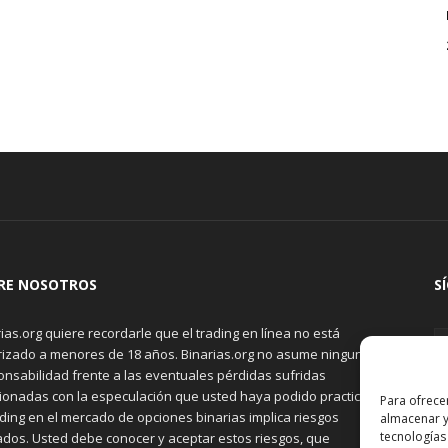
RE NOSOTROS
S
ias.org quiere recordarle que el trading en línea no está
rizado a menores de 18 años. Binarias.org no asume ninguna
onsabilidad frente a las eventuales pérdidas sufridas
cionadas con la especulación que usted haya podido practicar.
Para ofrece
ading en el mercado de opciones binarias implica riesgos
almacenar y
tecnologías
ados. Usted debe conocer y aceptar estos riesgos, que