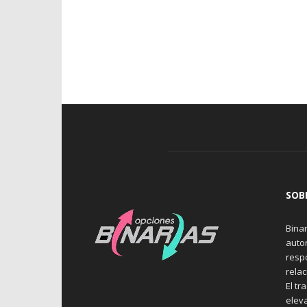
SOB
Binar
auto
resp
rela
El tr
elev