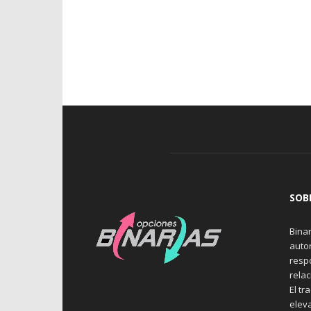
SOB
Binar
auto
resp
rela
El tr
elev