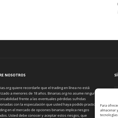
RE NOSOTROS
S
ias.org quiere recordarle que el trading en línea no está
rizado a menores de 18 años. Binarias.org no asume ninguna
onsabilidad frente a las eventuales pérdidas sufridas
cionadas con la especulación que usted haya podido practicar.
Para ofrece
ading en el mercado de opciones binarias implica riesgos
almacenar y
tecnologías
ados. Usted debe conocer y aceptar estos riesgos, que