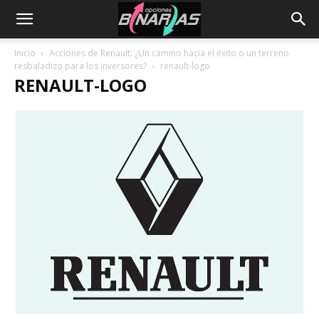
Inicio
Acciones de Renault: ¿Un camino hacia el éxito o un terreno
resbaladizo para los inversores?
renault-logo
RENAULT-LOGO