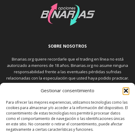
SOBRE NOSOTROS
Binarias.org quiere recordarle que el trading en línea no está
autorizado a menores de 18 años. Binarias.org no asume ninguna
responsabilidad frente a las eventuales pérdidas sufridas
relacionadas con la especulación que usted haya podido practicar.
El trading en el mercado de opciones binarias implica riesgos
Gestionar consentimiento
elevados. Usted debe conocer y aceptar estos riesgos, que
aparecen detallados en la sección "Advertencia", antes de realizar
Para ofrecer las mejores experiencias, utilizamos tecnologías como las
transacciones bursátiles.
cookies para almacenar y/o acceder a la información del dispositivo. El
consentimiento de estas tecnologías nos permitirá procesar datos
como el comportamiento de navegación o las identificaciones únicas
en este sitio. No consentir o retirar el consentimiento, puede afectar
SÍGUENOS
negativamente a ciertas características y funciones.