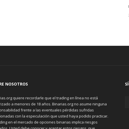
RE NOSOTROS
S
ias.org quiere recordarle que el trading en línea no está
rizado a menores de 18 años. Binarias.org no asume ninguna
onsabilidad frente a las eventuales pérdidas sufridas
cionadas con la especulación que usted haya podido practicar.
ading en el mercado de opciones binarias implica riesgos
ados. Usted debe conocer y aceptar estos riesgos, que