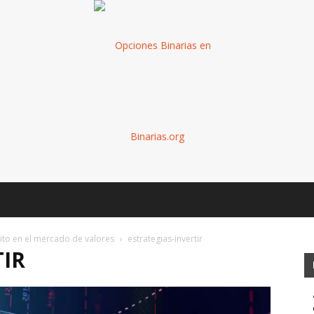
Binarias
xito en el mercado de valores
estrategias-invertir
TIR