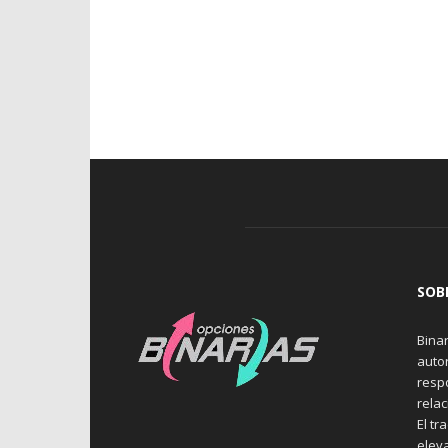
SOB
Binar
auto
resp
rela
El tr
elev