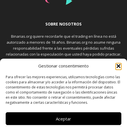
SOBRE NOSOTROS
Binarias.org quiere recordarle que el trading en línea no está
autorizado a menores de 18 años. Binarias.org no asume ninguna
responsabilidad frente a las eventuales pérdidas sufridas
relacionadas con la especulación que usted haya podido practicar.
El trading en el mercado de opciones binarias implica riesgos
Gestionar consentimiento
elevados. Usted debe conocer y aceptar estos riesgos, que
aparecen detallados en la sección "Advertencia", antes de realizar
Para ofrecer las mejores experiencias, utilizamos tecnologías como las
transacciones bursátiles.
cookies para almacenar y/o acceder a la información del dispositivo. El
consentimiento de estas tecnologías nos permitirá procesar datos
como el comportamiento de navegación o las identificaciones únicas
en este sitio. No consentir o retirar el consentimiento, puede afectar
SÍGUENOS
negativamente a ciertas características y funciones.
Aceptar