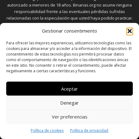
autorizado a menores de 18 años. Binarias.org no asume ninguna
responsabilidad frente a las eventuales pérdidas sufridas
relacionadas con la especulación que usted haya podido practicar.
El trading en el mercado de opciones binarias implica riesgos
Gestionar consentimiento
elevados. Usted debe conocer y aceptar estos riesgos, que
aparecen detallados en la sección "Advertencia", antes de realizar
Para ofrecer las mejores experiencias, utilizamos tecnologías como las
transacciones bursátiles.
cookies para almacenar y/o acceder a la información del dispositivo. El
consentimiento de estas tecnologías nos permitirá procesar datos
como el comportamiento de navegación o las identificaciones únicas
en este sitio. No consentir o retirar el consentimiento, puede afectar
SÍGUENOS
negativamente a ciertas características y funciones.
Aceptar
Denegar
SOBRE NOSOTROS
POLÍTICA DE PRIVACIDAD
CONTACTO
DISCLAIMER
SITEMAP
POLÍTICA DE COOKIES (UE)
Ver preferencias
© Copyright © 2026 - Todos los derechos reservados a
Política de cookies
Política de privacidad
www.binarias.org