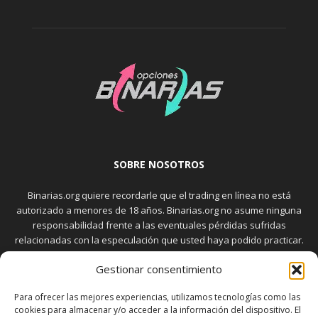
SOBRE NOSOTROS
Binarias.org quiere recordarle que el trading en línea no está
autorizado a menores de 18 años. Binarias.org no asume ninguna
responsabilidad frente a las eventuales pérdidas sufridas
relacionadas con la especulación que usted haya podido practicar.
El trading en el mercado de opciones binarias implica riesgos
Gestionar consentimiento
elevados. Usted debe conocer y aceptar estos riesgos, que
aparecen detallados en la sección "Advertencia", antes de realizar
Para ofrecer las mejores experiencias, utilizamos tecnologías como las
transacciones bursátiles.
cookies para almacenar y/o acceder a la información del dispositivo. El