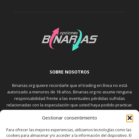
SOBRE NOSOTROS
Binarias.org quiere recordarle que el trading en línea no está
autorizado a menores de 18 años. Binarias.org no asume ninguna
responsabilidad frente a las eventuales pérdidas sufridas
relacionadas con la especulación que usted haya podido practicar.
El trading en el mercado de opciones binarias implica riesgos
Gestionar consentimiento
elevados. Usted debe conocer y aceptar estos riesgos, que
aparecen detallados en la sección "Advertencia", antes de realizar
Para ofrecer las mejores experiencias, utilizamos tecnologías como las
transacciones bursátiles.
cookies para almacenar y/o acceder a la información del dispositivo. El