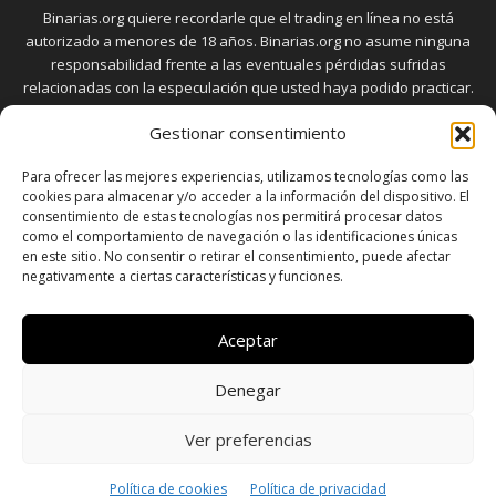
Binarias.org quiere recordarle que el trading en línea no está
autorizado a menores de 18 años. Binarias.org no asume ninguna
responsabilidad frente a las eventuales pérdidas sufridas
relacionadas con la especulación que usted haya podido practicar.
El trading en el mercado de opciones binarias implica riesgos
Gestionar consentimiento
elevados. Usted debe conocer y aceptar estos riesgos, que
aparecen detallados en la sección "Advertencia", antes de realizar
Para ofrecer las mejores experiencias, utilizamos tecnologías como las
transacciones bursátiles.
cookies para almacenar y/o acceder a la información del dispositivo. El
consentimiento de estas tecnologías nos permitirá procesar datos
como el comportamiento de navegación o las identificaciones únicas
en este sitio. No consentir o retirar el consentimiento, puede afectar
SÍGUENOS
negativamente a ciertas características y funciones.
Aceptar
Denegar
SOBRE NOSOTROS
POLÍTICA DE PRIVACIDAD
CONTACTO
DISCLAIMER
SITEMAP
POLÍTICA DE COOKIES (UE)
Ver preferencias
© Copyright © 2026 - Todos los derechos reservados a
Política de cookies
Política de privacidad
www.binarias.org