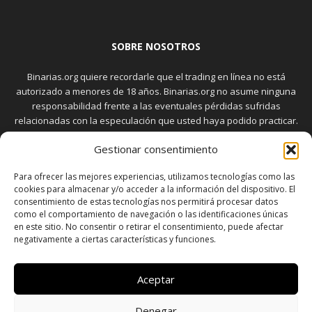
SOBRE NOSOTROS
Binarias.org quiere recordarle que el trading en línea no está
autorizado a menores de 18 años. Binarias.org no asume ninguna
responsabilidad frente a las eventuales pérdidas sufridas
relacionadas con la especulación que usted haya podido practicar.
El trading en el mercado de opciones binarias implica riesgos
Gestionar consentimiento
elevados. Usted debe conocer y aceptar estos riesgos, que
aparecen detallados en la sección "Advertencia", antes de realizar
Para ofrecer las mejores experiencias, utilizamos tecnologías como las
transacciones bursátiles.
cookies para almacenar y/o acceder a la información del dispositivo. El
consentimiento de estas tecnologías nos permitirá procesar datos
como el comportamiento de navegación o las identificaciones únicas
en este sitio. No consentir o retirar el consentimiento, puede afectar
SÍGUENOS
negativamente a ciertas características y funciones.
Aceptar
Denegar